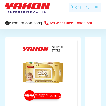
( 0 )
Tin tức
COMBO KHUYẾN MÃI
Kiểm tra đơn hàng
028 3999 0899
(miễn phí)