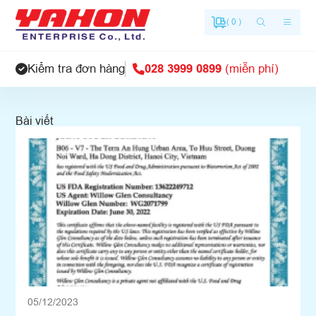
( 0 )
Tin tức
GIỚI THIỆU
Kiểm tra đơn hàng
028 3999 0899
(miễn phí)
Bài viết
05/12/2023