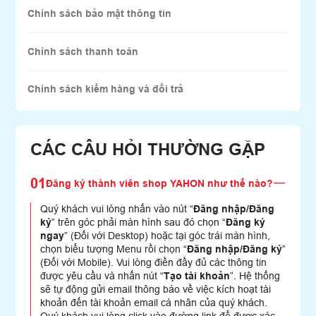
Chính sách bảo mật thông tin
Chính sách thanh toán
Chính sách kiểm hàng và đổi trả
CÁC CÂU HỎI THƯỜNG GẶP
01
Đăng ký thành viên shop YAHON như thế nào?
Quý khách vui lòng nhấn vào nút “
Đăng nhập/Đăng
ký
” trên góc phải màn hình sau đó chọn “
Đăng ký
ngay
” (Đối với Desktop) hoặc tại góc trái màn hình,
chọn biểu tượng Menu rồi chọn “
Đăng nhập/Đăng ký
”
(Đối với Mobile). Vui lòng điền đầy đủ các thông tin
được yêu cầu và nhấn nút “
Tạo tài khoản
”. Hệ thống
sẽ tự động gửi email thông báo về việc kích hoạt tài
khoản đến tài khoản email cá nhân của quý khách.
Quý khách vui lòng click vào đường link để được xác